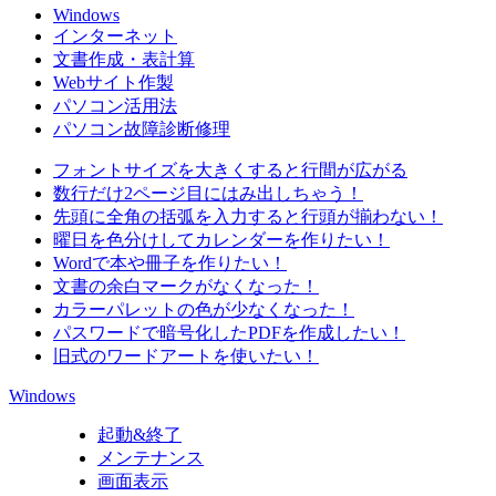
Windows
インターネット
文書作成・表計算
Webサイト作製
パソコン活用法
パソコン故障診断修理
フォントサイズを大きくすると行間が広がる
数行だけ2ページ目にはみ出しちゃう！
先頭に全角の括弧を入力すると行頭が揃わない！
曜日を色分けしてカレンダーを作りたい！
Wordで本や冊子を作りたい！
文書の余白マークがなくなった！
カラーパレットの色が少なくなった！
パスワードで暗号化したPDFを作成したい！
旧式のワードアートを使いたい！
Windows
起動&終了
メンテナンス
画面表示