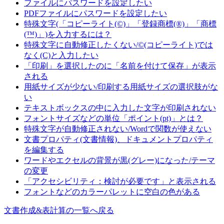
ファイルにパスワードを設定したい
PDFファイルにパスワードを設定したい
特殊文字(「コピーライト(©)」「登録商標(®)」「商標
(™)」)を入力するには？
特殊文字に自動修正したくない/©(コピーライト)では
なく(C)と入力したい
「印刷」を選択したのに「名前を付けて保存」が表示
される
用紙サイズが少ない/印刷する用紙サイズの選択肢がな
い
テキストボックスの中に入力した文字が印刷されない
フォントサイズなどの単位「ポイント(pt)」とは？
特殊文字が自動修正されない/Wordで関数が使えない
文書プロパティ(文書情報)、ドキュメントプロパティ
を編集する
ワードやエクセルの背景が黒(グレー)になった/テーマ
の変更
「アクセシビリティ：検討が必要です」と表示される
フォントなどのカラーパレットに空白の色がある
文書作成&表計算の一覧へ戻る