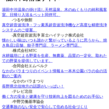
湯田中渋温泉の掛け流し天然温泉。木のぬくもりの純和風客
室。日帰り入浴＆ペット同伴可。
-つるや旅館
真空超音波洗浄・フッ素系超音波洗浄機など高度な精密洗浄
システムのご提案。
-真空超音波洗浄 富士ハイテック株式会社
懐かしい味はいつも誰かと繋がっているように思うから。焼
き鳥店2店舗、餃子専門店、ラーメン専門店。
-株式会社MTC
水耕栽培による野菜を生産。無農薬、品質の一定化、取れた
ての野菜を提供しています。
-合同会社エムベルク
なかのバラまつりのイベント情報＆一本木公園バラの会の活
動のご案内
-なかのバラまつり
長野県北信地方の話題がいっぱい！
-テレビ北信
働く方の安全と健康を守り技術向上を図るためのお手伝い
-中野労働基準協会
交通事故のない安全で安心して住める社会づくり