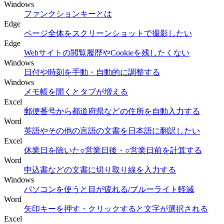
Windows
ファンクションキーとは
Edge
ページ全体をスクリーンショットで撮影したい
Edge
Webサイトの閲覧履歴やCookieを残したくない
Windows
日付や時刻を手動・自動的に調整する
Windows
メモ帳を開くとタブが増える
Excel
郵便番号から都道府県などの住所を自動入力する
Word
英語やその他の言語の文書を日本語に翻訳したい
Excel
休業日を除いた○営業日後・○営業日前を計算する
Word
申込書などの文書に切り取り線を入力する
Windows
パソコンを使うと目が疲れる/ブルーライト軽減
Word
矢印キーを押す・クリックすると文字が選択される
Excel