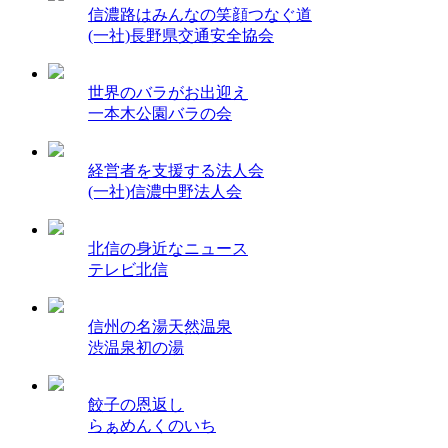
信濃路はみんなの笑顔つなぐ道
(一社)長野県交通安全協会
世界のバラがお出迎え
一本木公園バラの会
経営者を支援する法人会
(一社)信濃中野法人会
北信の身近なニュース
テレビ北信
信州の名湯天然温泉
渋温泉初の湯
餃子の恩返し
らぁめんくのいち