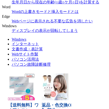
生年月日から現在の年齢(○歳○ケ月○日)を計算する
Word
Wordの上書きモードと挿入モードとは
Edge
Webページに表示される不要な広告を消したい
Windows
ディスプレイの表示が回転してしまう
Windows
インターネット
文書作成・表計算
Webサイト作製
パソコン活用法
パソコン故障診断修理