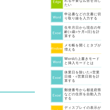
れる不要な広告を消し
Edge
たい
申込書などの文書に切
Word
り取り線を入力する
生年月日から現在の年
齢(○歳○ケ月○日)を計
Excel
算する
メモ帳を開くとタブが
Windows
増える
Wordの上書きモード
Word
と挿入モードとは
休業日を除いた○営業
日後・○営業日前を計
Excel
算する
郵便番号から都道府県
などの住所を自動入力
Excel
する
ディスプレイの表示が