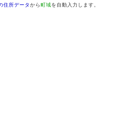
トの住所データ
から
町域
を自動入力します。