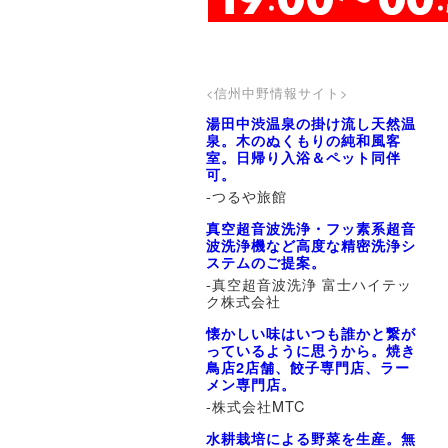
<信州中野情報サイト>
湯田中渋温泉の掛け流し天然温
泉。木のぬくもりの純和風客
室。日帰り入浴＆ペット同伴
可。
-つるや旅館
真空超音波洗浄・フッ素系超音
波洗浄機など高度な精密洗浄シ
ステムのご提案。
-真空超音波洗浄 富士ハイテッ
ク株式会社
懐かしい味はいつも誰かと繋が
っているように思うから。焼き
鳥店2店舗、餃子専門店、ラー
メン専門店。
-株式会社MTC
水耕栽培による野菜を生産。無