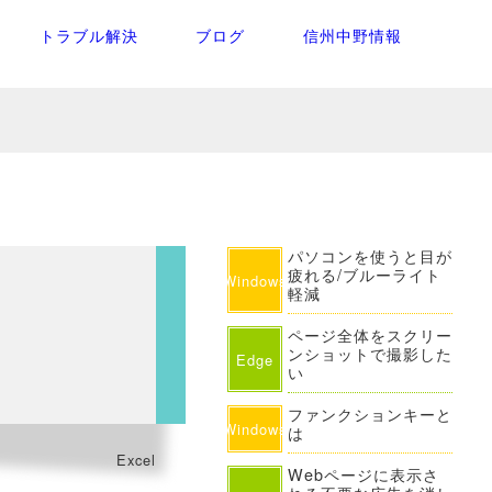
トラブル解決
ブログ
信州中野情報
パソコンを使うと目が
疲れる/ブルーライト
Windows
軽減
ページ全体をスクリー
ンショットで撮影した
Edge
い
ファンクションキーと
Windows
は
Excel
Webページに表示さ