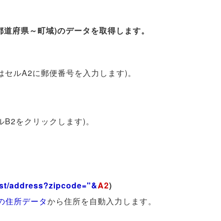
(都道府県～町域)のデータを取得します。
はセルA2に郵便番号を入力します)。
B2をクリックします)。
post/address?zipcode="&
A2
)
トの住所データ
から住所を自動入力します。