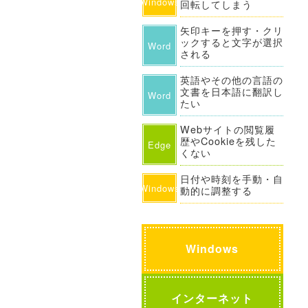
Windows
回転してしまう
矢印キーを押す・クリ
ックすると文字が選択
Word
される
英語やその他の言語の
文書を日本語に翻訳し
Word
たい
Webサイトの閲覧履
歴やCookieを残した
Edge
くない
日付や時刻を手動・自
Windows
動的に調整する
Windows
インターネット