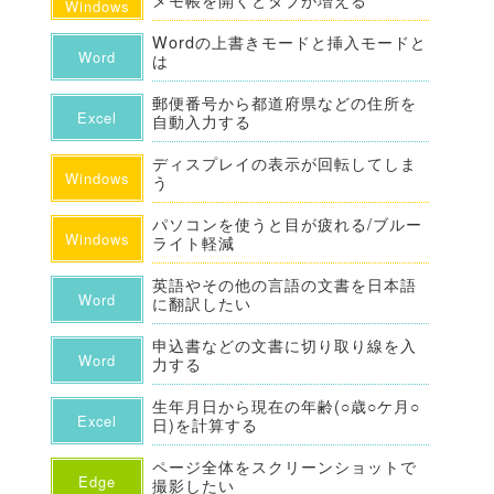
Windows
Wordの上書きモードと挿入モードと
Word
は
郵便番号から都道府県などの住所を
Excel
自動入力する
ディスプレイの表示が回転してしま
Windows
う
パソコンを使うと目が疲れる/ブルー
Windows
ライト軽減
英語やその他の言語の文書を日本語
Word
に翻訳したい
申込書などの文書に切り取り線を入
Word
力する
生年月日から現在の年齢(○歳○ケ月○
Excel
日)を計算する
ページ全体をスクリーンショットで
Edge
撮影したい