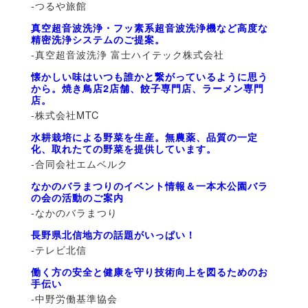
-つるや旅館
真空超音波洗浄・フッ素系超音波洗浄機など高度な
精密洗浄システムのご提案。
-真空超音波洗浄 富士ハイテック株式会社
懐かしい味はいつも誰かと繋がっているように思う
から。焼き鳥店2店舗、餃子専門店、ラーメン専門
店。
-株式会社MTC
水耕栽培による野菜を生産。無農薬、品質の一定
化、取れたての野菜を提供しています。
-合同会社エムベルク
なかのバラまつりのイベント情報＆一本木公園バラ
の会の活動のご案内
-なかのバラまつり
長野県北信地方の話題がいっぱい！
-テレビ北信
働く方の安全と健康を守り技術向上を図るためのお
手伝い
-中野労働基準協会